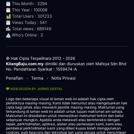
This Month : 3294
This Year : 100008
Total Users : 301233
Views Today : 541
Total views : 689149
Who's Online : 3
© Hak Cipta Terpelihara 2012 - 2026
KilangBaju.com.my
dimiliki dan diuruskan oleh Mafeya Sdn Bhd
No. Pendaftaran Syarikat : 1559474-A
Penafian
Terma
Notis Privasi
•
•
WEB DESIGN BY JARING DIGITAL
Logo dan beberapa visual di laman web ini adalah hak cipta oleh
pemiliknya masing-masing. Kami tidak menuntut atau mengeluarkan hak
cipta bagi pihak atau mewakili pemilik masing-masing. Maklumat yang
terkandung di laman web ini adalah untuk tujuan maklumat am sahaja.
Maklumat ini disediakan untuk memastikan maklumat terkini dan betul
sebanyak mungkin. Apabila anda melawati atau berinteraksi dengan
tapak, perkhidmatan, aplikasi, alatan atau pemesejan kami, kami atau
pembekal perkhidmatan kami yang diberi kuasa boleh menggunakan
cookies, web beacons dan teknologi lain yang serupa untuk menyimpan