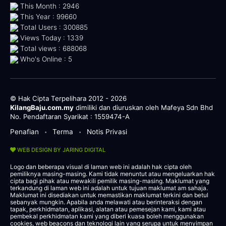
This Month : 2946
This Year : 99660
Total Users : 300885
Views Today : 1339
Total views : 688068
Who's Online : 5
© Hak Cipta Terpelihara 2012 - 2026
KilangBaju.com.my
dimiliki dan diuruskan oleh Mafeya Sdn Bhd
No. Pendaftaran Syarikat : 1559474-A
Penafian
Terma
Notis Privasi
•
•
WEB DESIGN BY JARING DIGITAL
Logo dan beberapa visual di laman web ini adalah hak cipta oleh
pemiliknya masing-masing. Kami tidak menuntut atau mengeluarkan hak
cipta bagi pihak atau mewakili pemilik masing-masing. Maklumat yang
terkandung di laman web ini adalah untuk tujuan maklumat am sahaja.
Maklumat ini disediakan untuk memastikan maklumat terkini dan betul
sebanyak mungkin. Apabila anda melawati atau berinteraksi dengan
tapak, perkhidmatan, aplikasi, alatan atau pemesejan kami, kami atau
pembekal perkhidmatan kami yang diberi kuasa boleh menggunakan
cookies, web beacons dan teknologi lain yang serupa untuk menyimpan