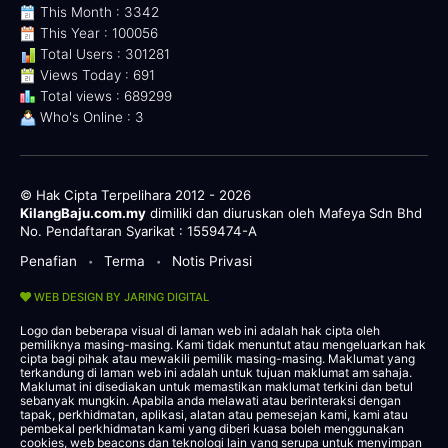
This Month : 3342
This Year : 100056
Total Users : 301281
Views Today : 691
Total views : 689299
Who's Online : 3
© Hak Cipta Terpelihara 2012 - 2026
KilangBaju.com.my
dimiliki dan diuruskan oleh Mafeya Sdn Bhd
No. Pendaftaran Syarikat : 1559474-A
Penafian
Terma
Notis Privasi
•
•
WEB DESIGN BY JARING DIGITAL
Logo dan beberapa visual di laman web ini adalah hak cipta oleh
pemiliknya masing-masing. Kami tidak menuntut atau mengeluarkan hak
cipta bagi pihak atau mewakili pemilik masing-masing. Maklumat yang
terkandung di laman web ini adalah untuk tujuan maklumat am sahaja.
Maklumat ini disediakan untuk memastikan maklumat terkini dan betul
sebanyak mungkin. Apabila anda melawati atau berinteraksi dengan
tapak, perkhidmatan, aplikasi, alatan atau pemesejan kami, kami atau
pembekal perkhidmatan kami yang diberi kuasa boleh menggunakan
cookies, web beacons dan teknologi lain yang serupa untuk menyimpan