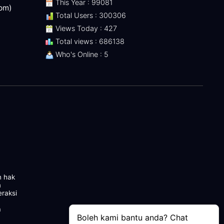
This Year : 99081
 pm)
Total Users : 300306
Views Today : 427
Total views : 686138
Who's Online : 5
n hak
m
eraksi
a
Boleh kami bantu anda? Chat