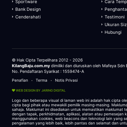
Sportware
Cara Tem
Bank Design
Penghanta
Cenderahati
Testimoni
Ukuran Si
Hubungi
© Hak Cipta Terpelihara 2012 - 2026
KilangBaju.com.my
dimiliki dan diuruskan oleh Mafeya Sdn
No. Pendaftaran Syarikat : 1559474-A
Penafian
Terma
Notis Privasi
•
•
WEB DESIGN BY JARING DIGITAL
Logo dan beberapa visual di laman web ini adalah hak cipta o
cipta bagi pihak atau mewakili pemilik masing-masing. Maklum
sahaja. Maklumat ini disediakan untuk memastikan maklumat te
dengan tapak, perkhidmatan, aplikasi, alatan atau pemesejan 
menggunakan cookies, web beacons dan teknologi lain yang
pengalaman yang lebih baik, lebih pantas dan selamat dan untu