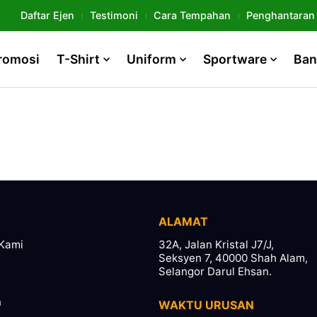
Daftar Ejen
Testimoni
Cara Tempahan
Penghantaran
romosi
T-Shirt
Uniform
Sportware
Ban
ALAMAT
Kami
32A, Jalan Kristal J7/J,
Seksyen 7, 40000 Shah Alam,
Selangor Darul Ehsan.
n
WAKTU URUSAN