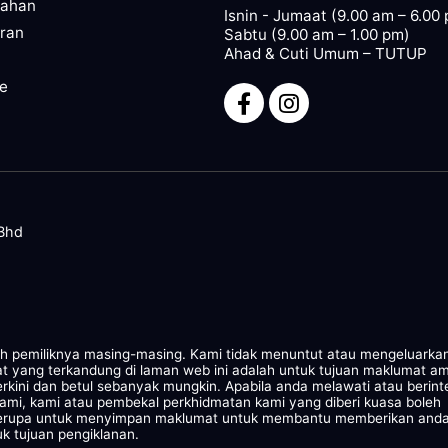
pahan
Isnin - Jumaat (9.00 am – 6.00
ran
Sabtu (9.00 am – 1.00 pm)
Ahad & Cuti Umum – TUTUP
ze
 Bhd
leh pemiliknya masing-masing. Kami tidak menuntut atau mengeluarka
at yang terkandung di laman web ini adalah untuk tujuan maklumat a
rkini dan betul sebanyak mungkin. Apabila anda melawati atau berint
kami, kami atau pembekal perkhidmatan kami yang diberi kuasa boleh
 serupa untuk menyimpan maklumat untuk membantu memberikan and
k tujuan pengiklanan.