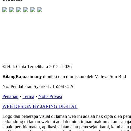
Users Today : 116
Users Yesterday : 529
This Month : 2294
This Year : 99008
Total Users : 300233
Views Today : 292
Total views : 686003
Who's Online : 3
© Hak Cipta Terpelihara 2012 - 2026
KilangBaju.com.my
dimiliki dan diuruskan oleh Mafeya Sdn Bhd
No. Pendaftaran Syarikat : 1559474-A
Penafian
•
Terma
•
Notis Privasi
WEB DESIGN BY JARING DIGITAL
Logo dan beberapa visual di laman web ini adalah hak cipta oleh pe
terkandung di laman web ini adalah untuk tujuan maklumat am sahaja
tapak, perkhidmatan, aplikasi, alatan atau pemesejan kami, kami a