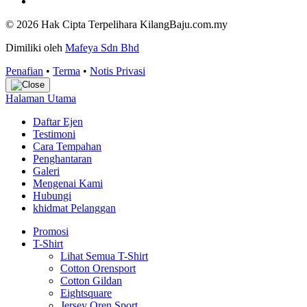
© 2026 Hak Cipta Terpelihara KilangBaju.com.my
Dimiliki oleh
Mafeya Sdn Bhd
Penafian
•
Terma
•
Notis Privasi
Halaman Utama
Daftar Ejen
Testimoni
Cara Tempahan
Penghantaran
Galeri
Mengenai Kami
Hubungi
khidmat Pelanggan
Promosi
T-Shirt
Lihat Semua T-Shirt
Cotton Orensport
Cotton Gildan
Eightsquare
Jersey Oren Sport