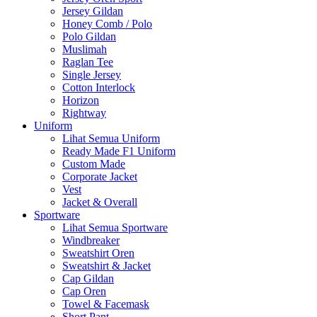
Jersey Gildan
Honey Comb / Polo
Polo Gildan
Muslimah
Raglan Tee
Single Jersey
Cotton Interlock
Horizon
Rightway
Uniform
Lihat Semua Uniform
Ready Made F1 Uniform
Custom Made
Corporate Jacket
Vest
Jacket & Overall
Sportware
Lihat Semua Sportware
Windbreaker
Sweatshirt Oren
Sweatshirt & Jacket
Cap Gildan
Cap Oren
Towel & Facemask
Short Pant