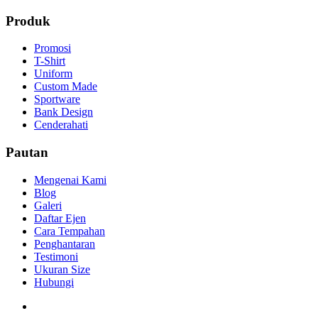
Produk
Promosi
T-Shirt
Uniform
Custom Made
Sportware
Bank Design
Cenderahati
Pautan
Mengenai Kami
Blog
Galeri
Daftar Ejen
Cara Tempahan
Penghantaran
Testimoni
Ukuran Size
Hubungi