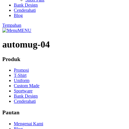
Bank Design
Cenderahati
Blog
Tempahan
MENU
automug-04
Produk
Promosi
T-Shirt
Uniform
Custom Made
Sportware
Bank Design
Cenderahati
Pautan
Mengenai Kami
Blog