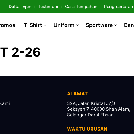
Daftar Ejen
Testimoni
Cara Tempahan
Penghantaran
romosi
T-Shirt
Uniform
Sportware
Ban
T 2-26
ALAMAT
Kami
32A, Jalan Kristal J7/J,
Seksyen 7, 40000 Shah Alam,
Selangor Darul Ehsan.
n
WAKTU URUSAN