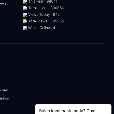
This Year : 98841
 pm)
Total Users : 300066
Views Today : 942
Total views : 685555
Who's Online : 4
n hak
m
eraksi
a
Boleh kami bantu anda? Chat