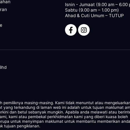
pahan
Isnin - Jumaat (9.00 am – 6.00
ran
Sabtu (9.00 am – 1.00 pm)
Ahad & Cuti Umum – TUTUP
ze
 Bhd
leh pemiliknya masing-masing. Kami tidak menuntut atau mengeluarka
at yang terkandung di laman web ini adalah untuk tujuan maklumat a
rkini dan betul sebanyak mungkin. Apabila anda melawati atau berint
kami, kami atau pembekal perkhidmatan kami yang diberi kuasa boleh
 serupa untuk menyimpan maklumat untuk membantu memberikan and
k tujuan pengiklanan.