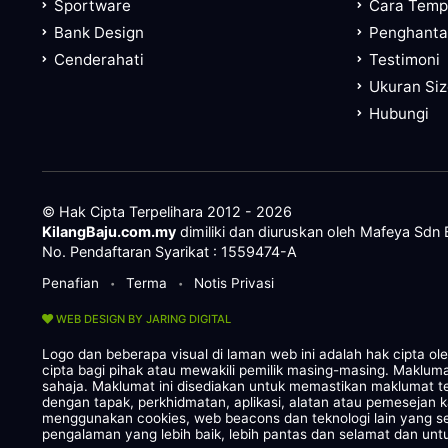
Sportware
Cara Tem
Bank Design
Penghanta
Cenderahati
Testimoni
Ukuran Si
Hubungi
© Hak Cipta Terpelihara 2012 - 2026
KilangBaju.com.my
dimiliki dan diuruskan oleh Mafeya Sdn
No. Pendaftaran Syarikat : 1559474-A
Penafian
Terma
Notis Privasi
•
•
WEB DESIGN BY JARING DIGITAL
Logo dan beberapa visual di laman web ini adalah hak cipta o
cipta bagi pihak atau mewakili pemilik masing-masing. Maklum
sahaja. Maklumat ini disediakan untuk memastikan maklumat te
dengan tapak, perkhidmatan, aplikasi, alatan atau pemesejan 
menggunakan cookies, web beacons dan teknologi lain yang
pengalaman yang lebih baik, lebih pantas dan selamat dan untu