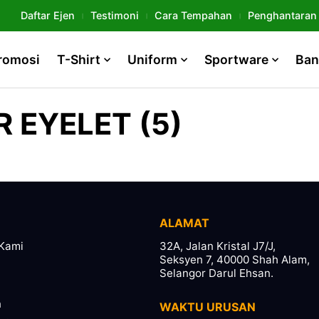
Daftar Ejen
Testimoni
Cara Tempahan
Penghantaran
romosi
T-Shirt
Uniform
Sportware
Ban
 EYELET (5)
ALAMAT
Kami
32A, Jalan Kristal J7/J,
Seksyen 7, 40000 Shah Alam,
Selangor Darul Ehsan.
n
WAKTU URUSAN