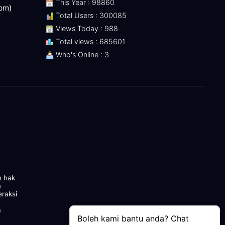
This Year : 98860
 pm)
Total Users : 300085
Views Today : 988
Total views : 685601
Who's Online : 3
n hak
m
eraksi
a
Boleh kami bantu anda? Chat