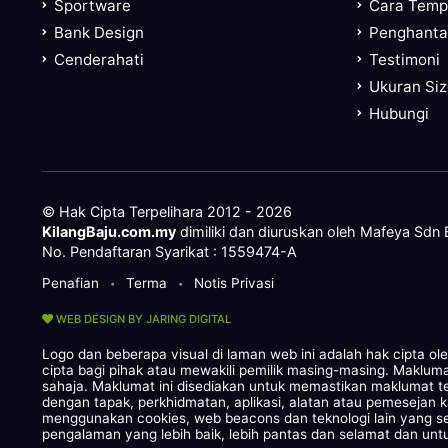
Sportware
Cara Tem
Bank Design
Penghanta
Cenderahati
Testimoni
Ukuran Si
Hubungi
© Hak Cipta Terpelihara 2012 - 2026
KilangBaju.com.my
dimiliki dan diuruskan oleh Mafeya Sdn
No. Pendaftaran Syarikat : 1559474-A
Penafian
Terma
Notis Privasi
•
•
WEB DESIGN BY JARING DIGITAL
Logo dan beberapa visual di laman web ini adalah hak cipta o
cipta bagi pihak atau mewakili pemilik masing-masing. Maklum
sahaja. Maklumat ini disediakan untuk memastikan maklumat te
dengan tapak, perkhidmatan, aplikasi, alatan atau pemesejan 
menggunakan cookies, web beacons dan teknologi lain yang
pengalaman yang lebih baik, lebih pantas dan selamat dan untu