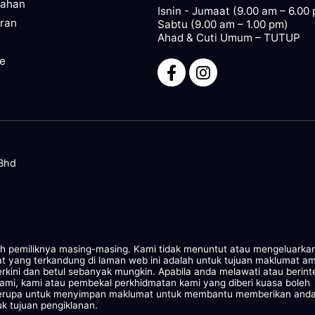
pahan
Isnin - Jumaat (9.00 am – 6.00
ran
Sabtu (9.00 am – 1.00 pm)
Ahad & Cuti Umum – TUTUP
ze
 Bhd
leh pemiliknya masing-masing. Kami tidak menuntut atau mengeluarka
at yang terkandung di laman web ini adalah untuk tujuan maklumat a
rkini dan betul sebanyak mungkin. Apabila anda melawati atau berint
kami, kami atau pembekal perkhidmatan kami yang diberi kuasa boleh
 serupa untuk menyimpan maklumat untuk membantu memberikan and
k tujuan pengiklanan.